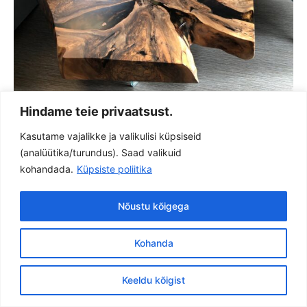
Hindame teie privaatsust.
Kasutame vajalikke ja valikulisi küpsiseid
(analüütika/turundus). Saad valikuid
kohandada.
Küpsiste poliitika
Privaatsuspoliitika
Nõustu kõigega
Kohanda
Copyright © 2026 WoodMagic OÜ | Powered by
Astra WordPress
Theme
Keeldu kõigist