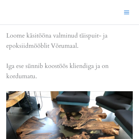
Skip
to
content
Loome käsitööna valminud täispuit- ja
epoksiidmööblit Võrumaal.
Iga ese sünnib koostöös kliendiga ja on
kordumatu.