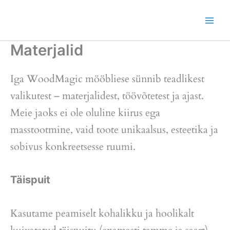
Skip
to
content
Materjalid
Iga WoodMagic mööbliese sünnib teadlikest
valikutest – materjalidest, töövõtetest ja ajast.
Meie jaoks ei ole oluline kiirus ega
masstootmine, vaid toote unikaalsus, esteetika ja
sobivus konkreetsesse ruumi.
Täispuit
Kasutame peamiselt kohalikku ja hoolikalt