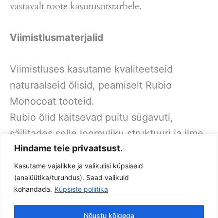
vastavalt toote kasutusotstarbele.
Viimistlusmaterjalid
Viimistluses kasutame kvaliteetseid
naturaalseid õlisid, peamiselt Rubio
Monocoat tooteid.
Rubio õlid kaitsevad puitu sügavuti,
säilitades selle loomuliku struktuuri ja ilme.
Hindame teie privaatsust.
Viimistlusõlid on toonitavad ning lõplik
toon valitakse alati koostöös kliendiga.
Kasutame vajalikke ja valikulisi küpsiseid
(analüütika/turundus). Saad valikuid
kohandada.
Küpsiste poliitika
Privaatsuspoliitika
Nõustu kõigega