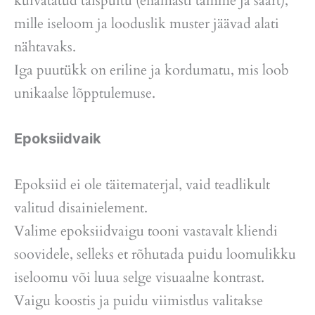
kuivatatud täispuitu (enamasti tamme ja saart),
mille iseloom ja looduslik muster jäävad alati
nähtavaks.
Iga puutükk on eriline ja kordumatu, mis loob
unikaalse lõpptulemuse.
Epoksiidvaik
Epoksiid ei ole täitematerjal, vaid teadlikult
valitud disainielement.
Valime epoksiidvaigu tooni vastavalt kliendi
soovidele, selleks et rõhutada puidu loomulikku
iseloomu või luua selge visuaalne kontrast.
Vaigu koostis ja puidu viimistlus valitakse