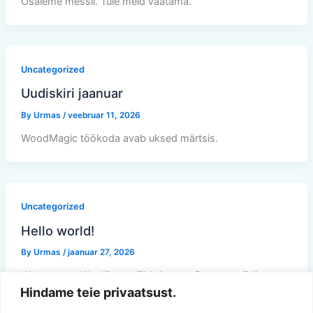
Osaleme messil. Tule meid vaatama.
Uncategorized
Uudiskiri jaanuar
By
Urmas
/
veebruar 11, 2026
WoodMagic töökoda avab uksed märtsis.
Uncategorized
Hello world!
By
Urmas
/
jaanuar 27, 2026
Welcome to WordPress. This is your first post. Edit or
Hindame teie privaatsust.
delete it, then start writing!